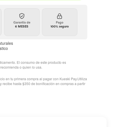
Garantía de
Pago
6 MESES
100% seguro
ta
turales
os
stico
dicamento. El consumo de este producto es
 recomienda o quien lo usa.
io en tu primera compra al pagar con Kueski Pay.Utiliza
ecibe hasta $350 de bonificación en compras a partir
os
os