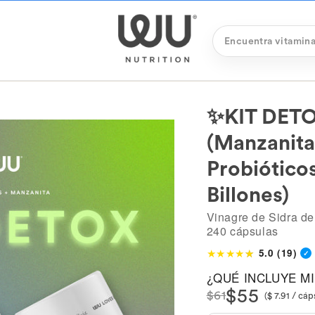
✨KIT DET
(Manzanita
RETURN
428 reseñas
Ashwagandha
Probiótico
Billones)
Vinagre de Sidra de
240 cápsulas
5.0 (19)
★
★
★
★
★
☆
¿QUÉ INCLUYE M
$55
$61
Open
($ 7.91 / cáp
media