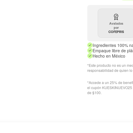
quantity
quantity
for
for
✨KIT
✨KIT
Open
DETOX
DETOX
Avalados
media
por
🌼
🌼
in
COFEPRIS
(Manzani
(Manzanita
gallery
view
y
y
Ingredientes 100% na
Probiótic
Probióticos
Empaque libre de plá
Hecho en México
60
60
Billones)
Billones)
*Este producto no es un me
-
-
responsabilidad de quien lo
Vinagre
Vinagre
*Accede a un 25% de benefic
de
de
el cupón KUESKINUEVO25 y r
Sidra
Sidra
de $100.
de
de
Manzana
Manzana
+
+
Probiótic
Probióticos
y
y
Prebiótic
Prebióticos