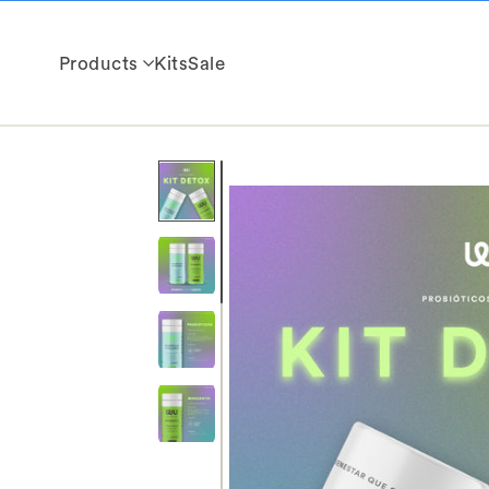
Skip to
content
Products
Kits
Sale
BY FOCUS
BY STAGE
Hormonal Health
Mujer Joven
Mental Health
Fertile Stage
Metabolic Health
Pregnancy and
Digestive Health
breastfeeding
Strength and
Mujer +40
Performance
Antioxidants
Beauty
Essentials