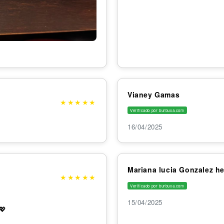
Vianey Gamas
★
★
★
★
★
Verificado por burbuxa.com
16/04/2025
Mariana lucia Gonzalez h
★
★
★
★
★
Verificado por burbuxa.com
15/04/2025
💖