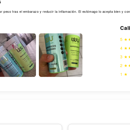
s
|
|
240
240
ar peso tras el embarazo y reducir la inflamación. El estómago lo acepta bien y c
cápsulas
cápsulas
Cal
5 
4 ★
Open
media
3 ★
in
gallery
2 ★
view
1 ★