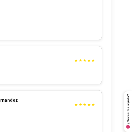
★
★
★
★
★
¿Necesitas ayuda?
ernandez
★
★
★
★
★
¿CÓMO PODEMOS AYUDARTE?
¿Hacen envíos a otros países?