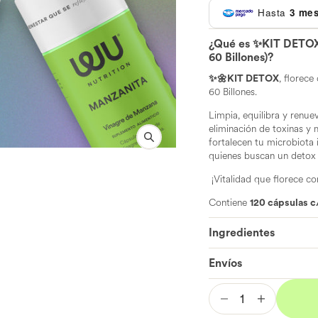
in
Hasta
3 mes
gallery
view
¿Qué es ✨KIT DETOX
60 Billones)?
✨🌼KIT DETOX
, florece
60 Billones.
Limpia, equilibra y renue
eliminación de toxinas y 
fortalecen tu microbiota i
quienes buscan un detox n
¡Vitalidad que florece c
Contiene
120 cápsulas c
Ingredientes
Envíos
Increase
Decrease