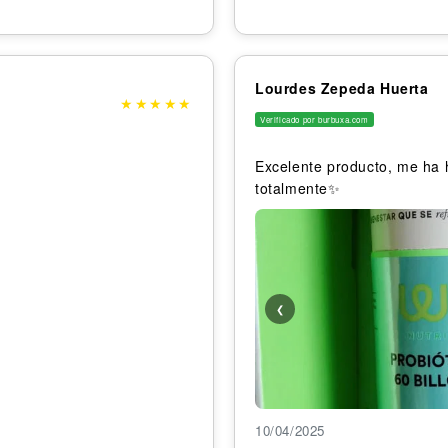
Lourdes Zepeda Huerta
★
★
★
★
★
Verificado por burbuxa.com
Excelente producto, me ha 
totalmente✨
❮
10/04/2025