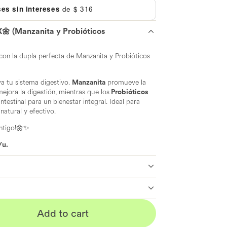
es sin intereses
de
$ 316
 (Manzanita y Probióticos
 con la dupla perfecta de Manzanita y Probióticos
va tu sistema digestivo.
Manzanita
promueve la
mejora la digestión, mientras que los
Probióticos
ntestinal para un bienestar integral. Ideal para
atural y efectivo.
ontigo!🌼✨
/u.
Add to cart