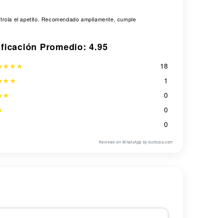
ontrola el apetito. Recomendado ampliamente, cumple
ificación Promedio: 4.95
★★★★★
18
★★★
1
★★
0
★
0
0
Reviews en WhatsApp by burbuxa.com