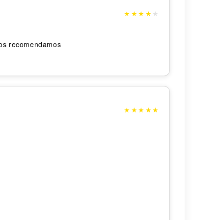
★
★
★
★
★
 los recomendamos
★
★
★
★
★