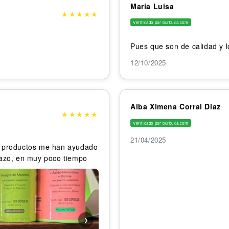
Maria Luisa
★
★
★
★
★
Verificado por burbuxa.com
Pues que son de calidad y
12/10/2025
Alba Ximena Corral Diaz
★
★
★
★
★
Verificado por burbuxa.com
Open
21/04/2025
media
s productos me han ayudado
in
razo, en muy poco tiempo
gallery
view
❯