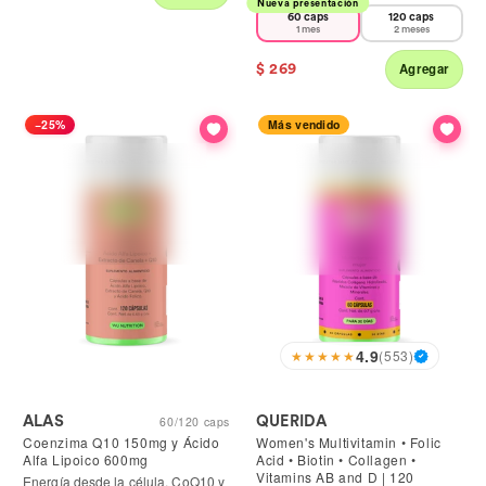
Nueva presentación
60 caps
120 caps
price
price
1 mes
2 meses
$ 269
Agregar
−25%
Más vendido
4.9
★★★★★
(553)
ALAS
QUERIDA
60/120 caps
Coenzima Q10 150mg y Ácido
Women's Multivitamin • Folic
Alfa Lipoico 600mg
Acid • Biotin • Collagen •
Vitamins AB and D | 120
Energía desde la célula. CoQ10 y