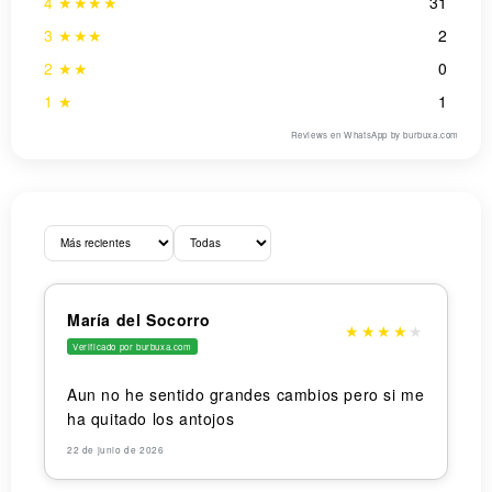
4 ★★★★
31
3 ★★★
2
2 ★★
0
1 ★
1
Reviews en WhatsApp by burbuxa.com
María del Socorro
★
★
★
★
★
Verificado por burbuxa.com
Open
Aun no he sentido grandes cambios pero si me
media
in
ha quitado los antojos
gallery
view
22 de junio de 2026