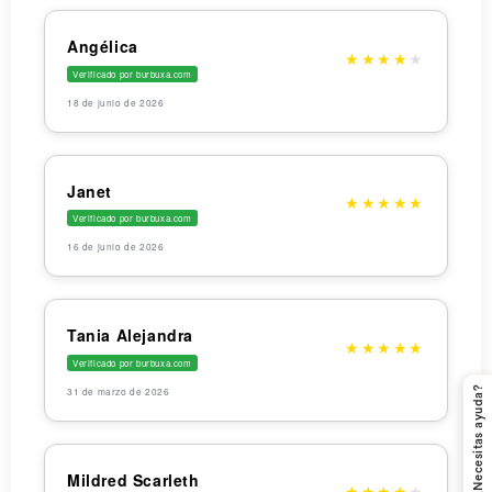
Angélica
★
★
★
★
★
Verificado por burbuxa.com
18 de junio de 2026
Janet
★
★
★
★
★
Verificado por burbuxa.com
16 de junio de 2026
Tania Alejandra
★
★
★
★
★
Verificado por burbuxa.com
31 de marzo de 2026
¿Necesitas ayuda?
¿CÓMO PODEMOS AYUDARTE?
Mildred Scarleth
Open
★
★
★
★
★