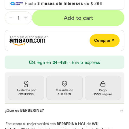
Hasta
3 meses sin intereses
de
$ 266
Open
Add to cart
Increase
Decrease
media
in
quantity
quantity
gallery
for
for
view
También disponible en
BERBERINE
BERBERINE
Comprar
-
-
HCL
HCL
700
700
Llega en
· Envío express
24–48h
mg
mg
|
|
120
120
capsules
capsules
Avalados por
Garantía de
Pago
COFEPRIS
6 MESES
100% seguro
¿Qué es BERBERINE?
¡Encuentra tu mejor versión
con
BERBERINA HCL
de
WU