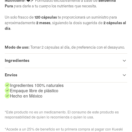
Nutrition®
! ❤️‍🩹 Formulado exclusivamente a base de
Berberina
Pura
para darle a tu cuerpo los nutrientes que necesita
.
Un solo frasco de
120 cápsulas
te proporcionará un suministro para
aproximadamente
2
meses
, siguiendo la dosis sugerida de
2
cápsulas al
día
.
Open
Modo de uso:
Tomar 2 cápsulas al día, de preferencia con el desayuno.
media
in
gallery
Ingredientes
view
Envíos
Ingredientes 100% naturales
Empaque libre de plástico
Hecho en México
*Este producto no es un medicamento. El consumo de este producto es
responsabilidad de quien lo recomienda o quien lo usa.
*Accede a un 25% de beneficio en tu primera compra al pagar con Kueski