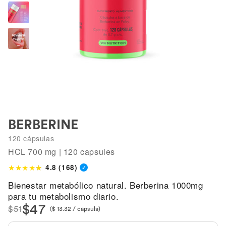
Mujer +40
gallery
RETURN
BRI
view
428 reseñas
Ashwagandha
Colág
Bioti
BERBERINE
120 cápsulas
HCL 700 mg | 120 capsules
4.8 (168)
★
★
★
★
★
☆
Bienestar metabólico natural. Berberina 1000mg
para tu metabolismo diario.
$47
$51
($ 13.32 / cápsula)