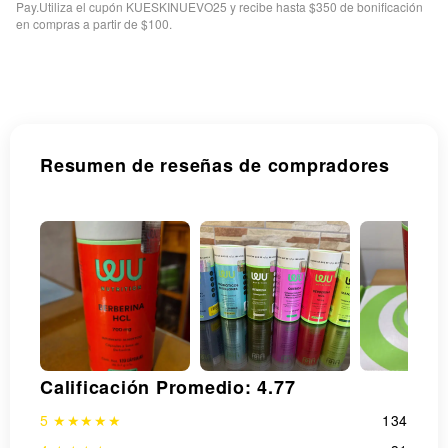
Pay.Utiliza el cupón KUESKINUEVO25 y recibe hasta $350 de bonificación
en compras a partir de $100.
Resumen de reseñas de compradores
Open
media
in
gallery
view
Calificación Promedio: 4.77
5 ★★★★★
134