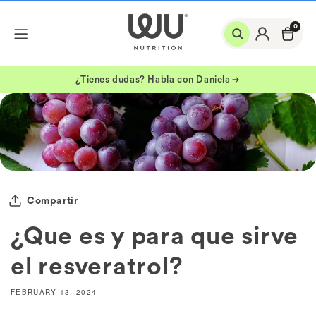
Skip to
Log
content
0
section
Cart
in
¿Tienes dudas? Habla con Daniela
BY FOCUS
BY STAGE
Hormonal Health
Mental Health
Metabolic Health
Compartir
Digestive Health
Strength and Performance
¿Que es y para que sirve
Antioxidants
Beauty
el resveratrol?
Essentials
Mujer Joven
Fertile Stage
FEBRUARY 13, 2024
Pregnancy and breastfeeding