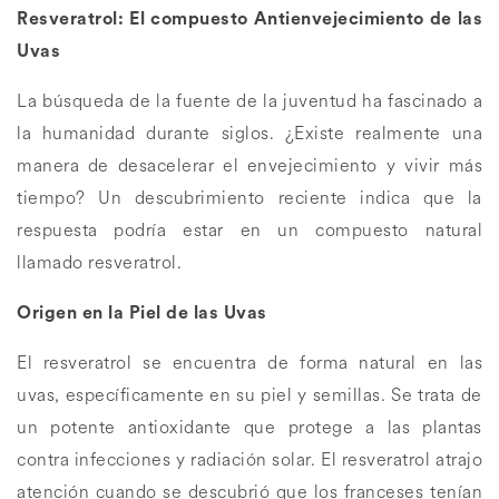
Mujer +40
RETURN
BRI
Resveratrol: El compuesto Antienvejecimiento de las
428 reseñas
Uvas
Ashwagandha
Colág
Bioti
La búsqueda de la fuente de la juventud ha fascinado a
la humanidad durante siglos. ¿Existe realmente una
manera de desacelerar el envejecimiento y vivir más
tiempo? Un descubrimiento reciente indica que la
respuesta podría estar en un compuesto natural
llamado resveratrol.
Origen en la Piel de las Uvas
El resveratrol se encuentra de forma natural en las
uvas, específicamente en su piel y semillas. Se trata de
un potente antioxidante que protege a las plantas
contra infecciones y radiación solar. El resveratrol atrajo
atención cuando se descubrió que los franceses tenían