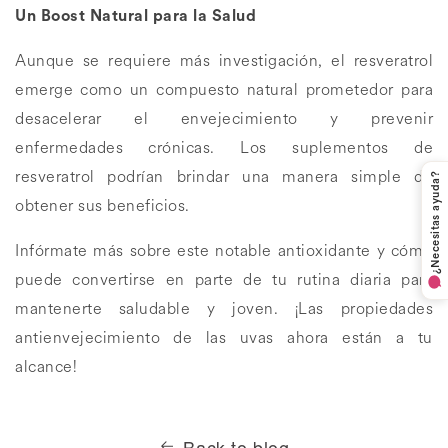
Un Boost Natural para la Salud
Aunque se requiere más investigación, el resveratrol
emerge como un compuesto natural prometedor para
desacelerar el envejecimiento y prevenir
enfermedades crónicas. Los suplementos de
resveratrol podrían brindar una manera simple de
¿Necesitas ayuda?
obtener sus beneficios.
¿CÓMO PODEMOS AYUDARTE?
Infórmate más sobre este notable antioxidante y cómo
puede convertirse en parte de tu rutina diaria para
¿Hacen envíos a otros países?
mantenerte saludable y joven. ¡Las propiedades
Sí, únicamente hacemos envíos a USA, Canadá,
¿En cuánto tiempo envían mi pedido?
antienvejecimiento de las uvas ahora están a tu
Guatemala, Ecuador, República Dominicana,
alcance!
Puerto Rico y Costa Rica.
Hacemos todo lo posible por procesar tu pedido
¿En dónde más puedo comprar mis
dentro de 24 horas.
Sin embargo, debido al alto
El costo de envío internacional es de $599
suplementos?
volumen de pedidos, el tiempo de procesamiento
MXN.
puede extenderse de 2 a 3 días hábiles.
Back to blog